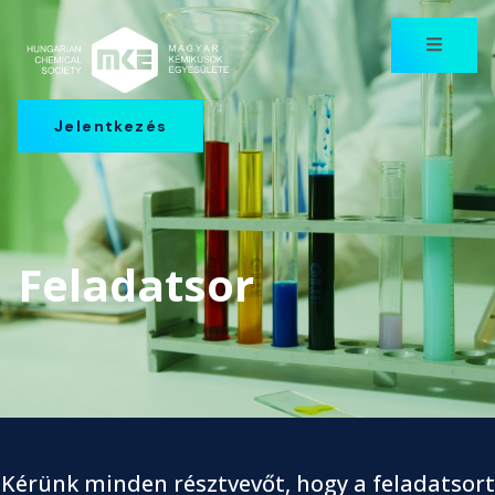
Jelentkezés
Feladatsor
Kérünk minden résztvevőt, hogy a feladatsort